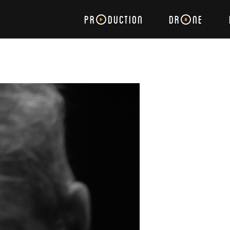
PR
DUCTION
DR
NE