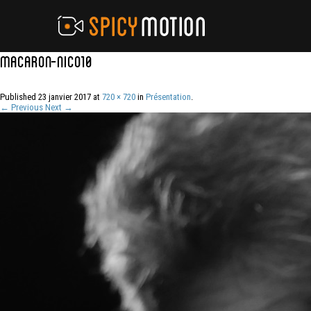
macaron-nico10
Published
23 janvier 2017
at
720 × 720
in
Présentation
.
← Previous
Next →