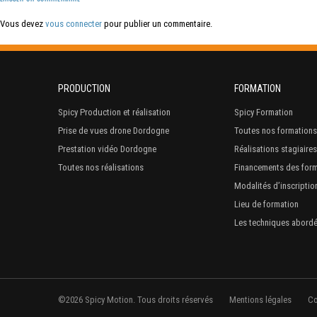
Vous devez
vous connecter
pour publier un commentaire.
PRODUCTION
FORMATION
Spicy Production et réalisation
Spicy Formation
Prise de vues drone Dordogne
Toutes nos formations
Prestation vidéo Dordogne
Réalisations stagiaires
Toutes nos réalisations
Financements des for
Modalités d’inscriptio
Lieu de formation
Les techniques abord
©2026 Spicy Motion. Tous droits réservés
Mentions légales
Co