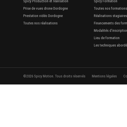
Spicy Production et réalisation
Spicy Formation
Prise de vues drone Dordogne
Toutes nos formations
Prestation vidéo Dordogne
Réalisations stagiaires
Toutes nos réalisations
Financements des for
Modalités d’inscriptio
Lieu de formation
Les techniques abord
©2026 Spicy Motion. Tous droits réservés
Mentions légales
Co