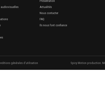
Présentation
 audiovisuelles
Actualités
Nous contacter
mations
FAQ
n
Ils nous font confiance
ées
nditions générales d'utilisation
Spicy Motion production. M